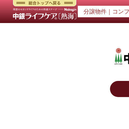
"中
分譲物件｜コン
銀
ラ
イ
フ
ケ
ア
熱
海
-
シ
ニ
ア
向
け
ケ
ア
サ
ー