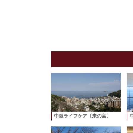
ビ
ス
付
き
マ
ン
シ
ョ
ン
中銀ライフケア〔来の宮〕